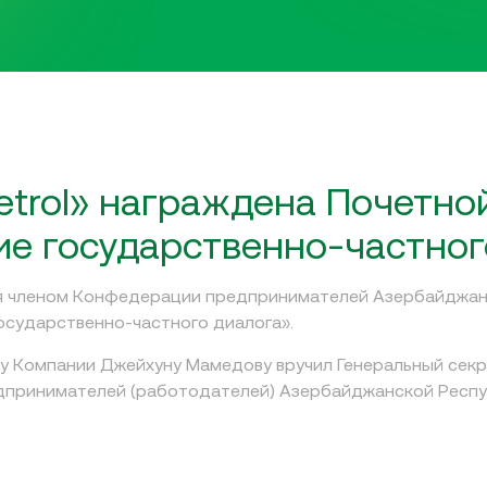
trol» награждена Почетно
ие государственно-частног
ся членом Конфедерации предпринимателей Азербайджан
государственно-частного диалога».
у Компании Джейхуну Мамедову вручил Генеральный сек
принимателей (работодателей) Азербайджанской Респуб