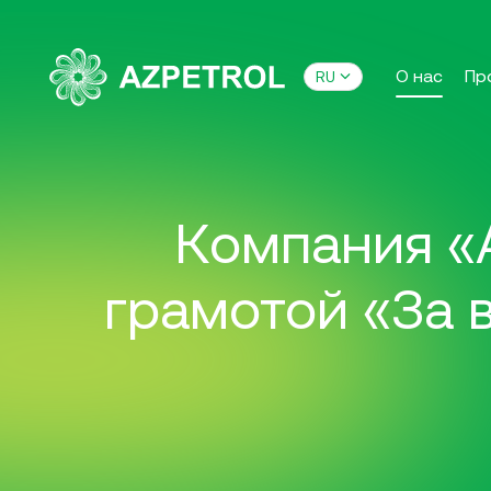
О нас
Пр
RU
Компания «
грамотой «За 