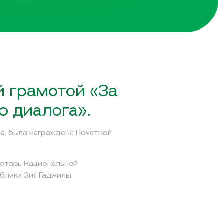
й грамотой «За
о диалога».
а, была награждена Почетной
ретарь Национальной
лики Зия Гаджилы.