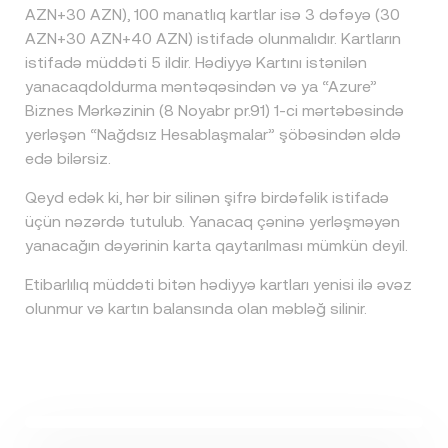
AZN+30 AZN), 100 manatlıq kartlar isə 3 dəfəyə (30
AZN+30 AZN+40 AZN) istifadə olunmalıdır. Kartların
istifadə müddəti 5 ildir. Hədiyyə Kartını istənilən
yanacaqdoldurma məntəqəsindən və ya “Azure”
Biznes Mərkəzinin (8 Noyabr pr.91) 1-ci mərtəbəsində
yerləşən “Nağdsız Hesablaşmalar” şöbəsindən əldə
edə bilərsiz.
Qeyd edək ki, hər bir silinən şifrə birdəfəlik istifadə
üçün nəzərdə tutulub. Yanacaq çəninə yerləşməyən
yanacağın dəyərinin karta qaytarılması mümkün deyil.
Etibarlılıq müddəti bitən hədiyyə kartları yenisi ilə əvəz
olunmur və kartın balansında olan məbləğ silinir.
Videoya bax
Kart necə işləyir?