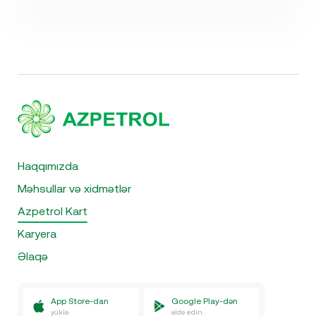
Haqqımızda
Məhsullar və xidmətlər
Azpetrol Kart
Karyera
Əlaqə
App Store-dan
Google Play-dən
yüklə
əldə edin