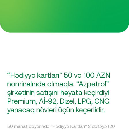
“Hədiyyə kartları” 50 və 100 AZN
nominalında olmaqla, “Azpetrol”
şirkətinin satışını həyata keçirdiyi
Premium, Aİ-92, Dizel, LPG, CNG
yanacaq növləri üçün keçərlidir.
50 manat dəyərində “Hədiyyə Kartları” 2 dəfəyə (20