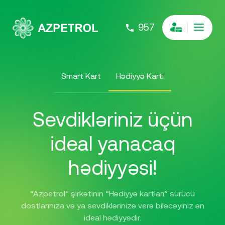
957
Smart Kart
Hədiyyə Kartı
Sevdikləriniz üçün
ideal yanacaq
hədiyyəsi!
“Azpetrol” şirkətinin “Hədiyyə kartları” sürücü
dostlarınıza və ya sevdiklərinizə verə biləcəyiniz ən
ideal hədiyyədir.