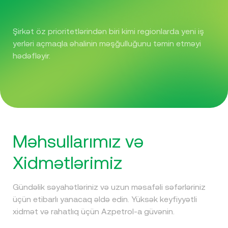
Şirkət öz prioritetlərindən biri kimi regionlarda yeni iş
yerləri açmaqla əhalinin məşğulluğunu təmin etməyi
hədəfləyir.
Məhsullarımız və
Xidmətlərimiz
Gündəlik səyahətləriniz və uzun məsafəli səfərləriniz
üçün etibarlı yanacaq əldə edin. Yüksək keyfiyyətli
xidmət və rahatlıq üçün Azpetrol-a güvənin.