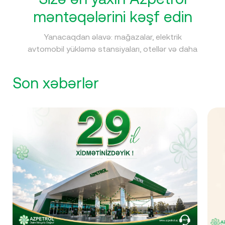
məntəqələrini kəşf edin
Yanacaqdan əlavə: mağazalar, elektrik
avtomobil yükləmə stansiyaları, otellər və daha
çox xidmətlər Azpetrol məntəqələrində sizi
gözləyir.
Son xəbərlər
Şəhər
Filtrlər
Bakı