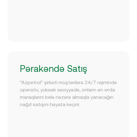
Pərakəndə Satış
"Azpetrol" şirkəti müştərilərə 24/7 rejimində
operativ, yüksək səviyyədə, onların ən xırda
maraqlarını belə nəzərə almaqla yanacağın
nağd satışını həyata keçirir.