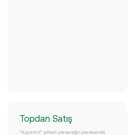
Topdan Satış
"Azpetrol" şirkəti yanacağın pərakəndə