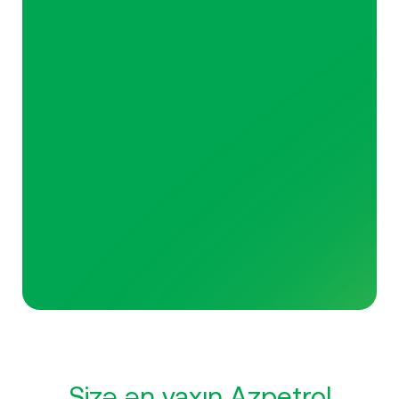
Sizə ən yaxın Azpetrol