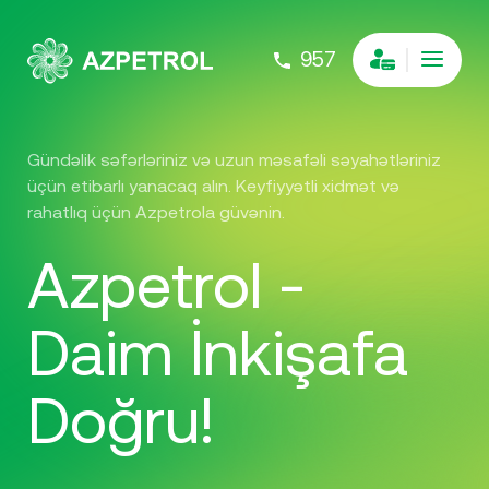
957
Gündəlik səfərləriniz və uzun məsafəli səyahətləriniz
üçün etibarlı yanacaq alın. Keyfiyyətli xidmət və
rahatlıq üçün Azpetrola güvənin.
Azpetrol -
Daim İnkişafa
Doğru!