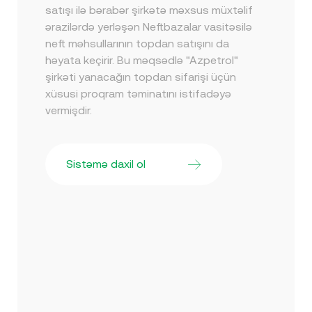
satışı ilə bərabər şirkətə məxsus müxtəlif
ərazilərdə yerləşən Neftbazalar vasitəsilə
neft məhsullarının topdan satışını da
həyata keçirir. Bu məqsədlə "Azpetrol"
şirkəti yanacağın topdan sifarişi üçün
xüsusi proqram təminatını istifadəyə
vermişdir.
Sistəmə daxil ol